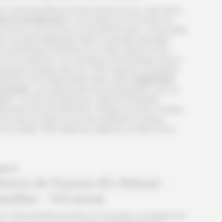
ur cette deuxième journée immersive au cœur de la
serve de Nyerere
, vous partez sur les traces du
nocéros noir, de l’oryx et du petit koudou. Votre guide
s conduit habillement dans ce paradis animalier,
s permettant d’admirer son cadre naturel et ses
cors somptueux. Les amateurs de botanique seront
chantés puisque près de 2 200 espèces de plantes
férentes sont répertoriées dans cette
végétation
xuriante
. Les passionnés de photographie vont se
aler ! Ce lieu est idéal pour capturer la beauté
isissante de la biodiversité. Chaque moment, chaque
oin dans la réserve est une expérience unique.
t au lodge. Petit-déjeuner, déjeuner et dîner inclus.
ur 5
éserve de Nyerere (Ex Selous) –
anzibar – Vol retour
r cette dernière journée en Tanzanie, la matinée est