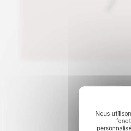
Continuez 
Nous utilison
fonct
personnalis