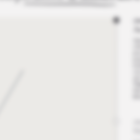
Jo
A
Sel
côt
pou
ju
ins
vos
ses
T
Nui
lib
Jo
S