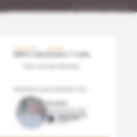
Espace client
Demander un devis
01 53 10 21 97
a communauté byNativ est à
e écoute du lundi au vendredi
10h à 18h pour vous mettre en
ation avec l’agence locale de
votre choix.
À PARTIR DE
DURÉE
1890 € / pers
8 jours / 7 nuits
Hors vols internationaux
Inspiration à personnaliser avec :
Brendan
Expert local chez