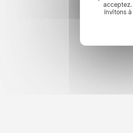
voyage ave
acceptez. 
invitons 
Pour inviter le voyage dans vos lectur
nos idées d’évasion et nos actualités.