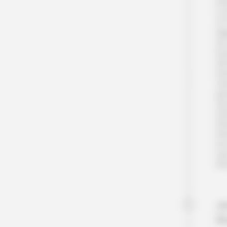
tra
Le
4×
ré
de
boi
afr
rés
vie
gr
de 
d’a
fin
rés
en 
san
Nui
Jo
R