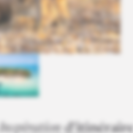
Insp
iration
d’itinér
air