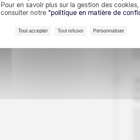
c nous
Pour en savoir plus sur la gestion des cookies
de 
dé
à consulter notre
"politique en matière de confid
fa
Za
es quotidiennes : recevez
à
P
Tout accepter
Tout refuser
Personnaliser
En vous inscrivant, vo
qui
pré
Nui
lib
Jo
Z
S
Dan
pri
Za
dir
cha