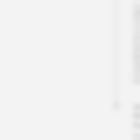
Po
ré
rhi
vou
vou
dé
en
dif
lu
rég
sa
rec
Nui
Jo
R
Z
Pou