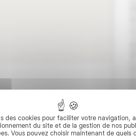
Vou
co
nom
dés
vo
mai
co
sp
co
l’
î
po
spl
rue
no
tém
Con
vos
ex
votre
vo
De
s des cookies pour faciliter votre navigation, 
Is
ionnement du site et de la gestion de nos publ
tur
ées. Vous pouvez choisir maintenant de quels 
T