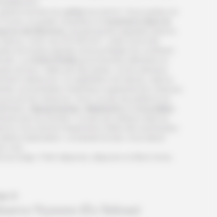
nquillement.
 grand moment du
safari
est arrivé ! Vous partez en
4 avec un guide-chauffeur à l’
aventure dans la
serve de Nyerere
, anciennement appelée réserve
 Selous. Avec ses 55 000 km², cette zone très
sée est la plus grande zone protégée du continent
icain. La
rivière Rufiji
qui la traverse alimente un
eau de lacs, reliés par des pistes, où les animaux
nnent s’abreuver. La végétation est dense, mais la
ande concentration d’animaux augmente les chances
pouvoir les observer. Avec un peu de patience et
ttention,
hipopotames
,
éléphants
et
crocodiles
issent par se montrer ! Le peu de visiteurs dans la
erve vous donne l’impression d’être des aventuriers
pleine exploration. La beauté du lieu vous laisse
s voix.
t au lodge. Petit-déjeuner, déjeuner et dîner inclus.
ur 4
éserve Nyerere (Ex Selous)