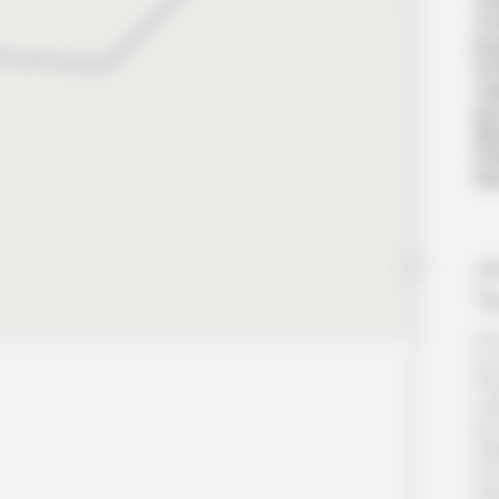
cui
co
jus
ron
L’a
pou
dîn
Pet
Nui
Jo
T
Vo
un 
Pl
ca
les
re
voi
d’ê