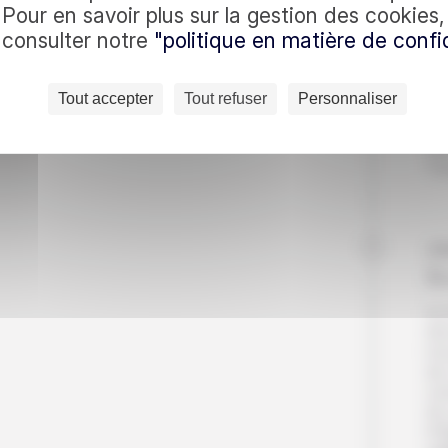
c nous
sur
Pour en savoir plus sur la gestion des cookies
En 
à consulter notre
"politique en matière de confid
don
une
es quotidiennes : recevez
li
Tout accepter
Tout refuser
Personnaliser
vil
En vous inscrivant, vo
Pet
Nui
Te
Jo
B
La 
don
mo
de
ce
de 
♥ 