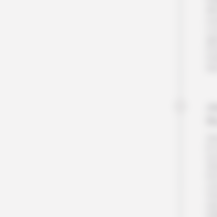
♥ 
dîn
ou
L’
app
l’h
Pet
Nui
Jo
R
Apr
la 
mo
Sh
Em
col
Vot
mid
♥ 