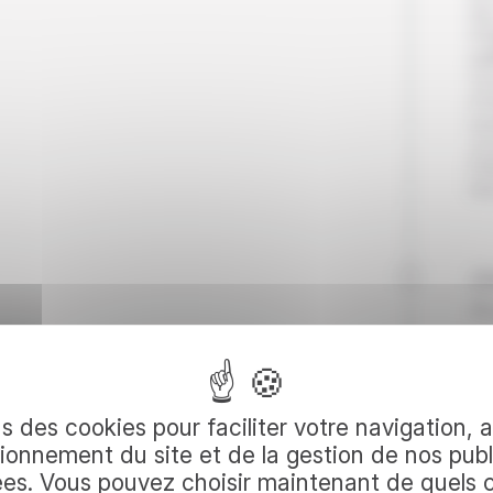
des
♥ 
cu
Vo
d’i
aut
vou
Pet
Nui
Jo
A 
Vo
kil
votre
l’i
tro
s des cookies pour faciliter votre navigation, 
lai
ionnement du site et de la gestion de nos publ
pay
ées. Vous pouvez choisir maintenant de quels 
à 