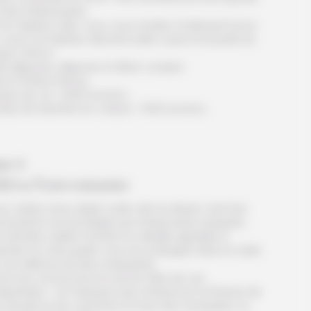
 très intéressante.
fin d’après-midi, vous vous rendez à l’aéroport pour
court vol intérieur direction plein ouest et la perle du
ert, Khiva !
it déjeuner, déjeuner et dîner compris.
t à l’hôtel à Khiva.
mps de vol : 2h00 environ.
ps de transfert en voiture : 1h00 environ.
ur 3
hiva l'envoutante
s visitez avec plaisir cette cité du désert, dont les
numents sont protégés par d’imposants remparts.
 étroites ruelles forment un dédale agréable à
penter et votre guide vous accompagne dans la visite
ces édifices les plus marquants.
va est connue pour le savoir-faire de ces
arpentiers : ne manquez pas d’observez la finesse de
r travail sur les colonnes en bois des mosquées ou