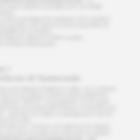
Expérience gastronomique du jour
: un
er maison préparé et partagé avec une famille
zbèke !
occasion de pratiquer les quelques mots ouzbèkes
ris pendant votre séjour et surtout de profiter de
ospitalité des Ouzbèkes.
it déjeuner, déjeuner et dîner compris.
t à l’hôtel à Samarcande.
ur 7
ichesses de Samarcande
ès avoir admiré le Registan la veille, vous continuez
visite de ces édifices culturels classés patrimoine
ndial de l’UNESCO. Au programme : la nécropole
aki Zinda, la mosquée Bibi Khanum, le mausolé Gour
ir… sans bien sur oublier un passage par le marché
oré de la ville !
re train pour Tachkent vous attend en fin d’après-
i, pour arriver en début de soirée dans la capitale !
Expérience gastronomique du jour
:
une