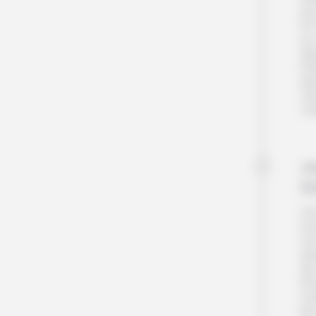
est
En 
un 
dés
Pet
Nui
Te
Tem
Jo
K
Vou
mo
Ces
ar
de 
Khi
ch
leu