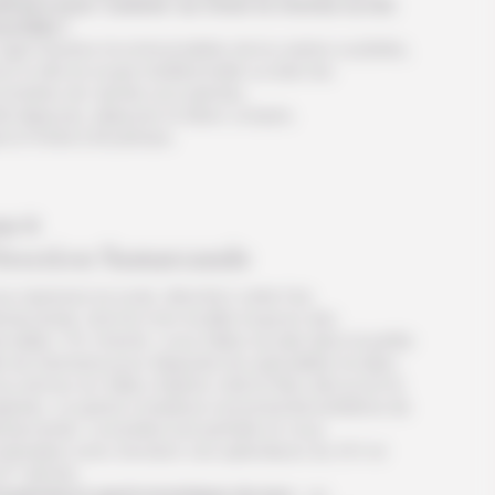
linaire pour cuisiner au choix la chorba ou les
achliks !
s’agit d’autres incontournables de la cuisine ouzbèke,
st-à-dire la soupe traditionnelle ou bien les
ochettes de viande succulentes.
it déjeuner, déjeuner et dîner compris.
t à l’hôtel à Boukhara.
ur 6
irection Samarcande
s reprenez la route, direction cette fois
marcande, dont le nom éveille toujours des
veilles ! En chemin, vous faîtes escale dans la petite
le de Karmana pour déguster les spécialités locales.
s arrivez en milieu d’après-midi et filez découvrir le
gistan, ce grand complexe monumental emblème de
marcande. La lumière est parfaite et vous
ntemplez avec émotion ces splendeurs du XIV et
I° siècles.