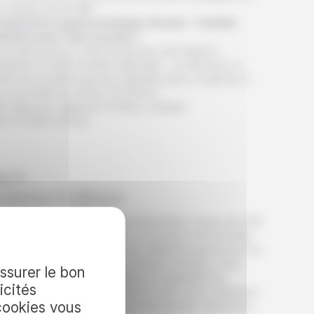
 harems de la ville !
Expérience gastronomique du jour
: l’atelier
linaire pour faire un plov !
us retrouvez un chef local pour une séance
nitiation à cette recette nationale – on dit qu’il y a
ant de recettes que de cuisiniers pour ce plat là, à
s de tester la version de Khiva !
it déjeuner, déjeuner et dîner compris.
t à l’hôtel à Khiva.
ur 4
travers le désert
us prenez la route direction Boukhara, à près de 450
omètres à l’ouest de Khiva ! L’occasion de traverser
mmense désert du Kizilkhoum, tellement grand qu’il se
uve à cheval sur trois pays d’Asie centrale. Vous
assurer le bon
ssez votre esprit vagabonder en regardant les
icités
sages défiler par la fenêtre et vous vous surprenez
cookies vous
imaginer voir passer au long d’anciennes caravanes