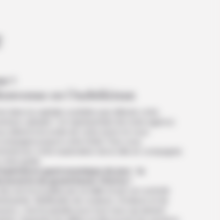
e
ur 1
ienvenue en Ouzbékistan
est dans la capitale ouzbèke que débute votre
nture culinaire ! Un représentant de notre agence
s attend à la sortie de votre avion et vous
compagne jusqu’à votre hôtel. Puis vous
mmencez votre exploration de la ville en compagnie
votre guide.
Expérience gastronomique du jour
: la
couverte du grand bazar Chorsu !
lieu est incroyable par sa taille et par son activité
missante. Multitudes de couleurs, d’odeurs et de
eurs, c’est le paradis pour tout ceux qui aiment