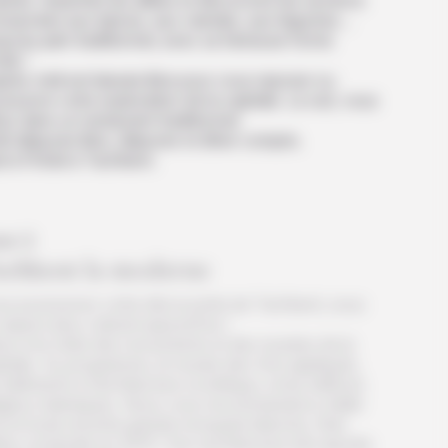
siner. Arpentez les allées et découvrez les sections
nsacrées aux épices, aux viandes, aux légumes…
qu’au pain traditionnel, avec sa fameuse forme
de !
près-midi est laissée libre pour vous reposer ou
rsuivre votre exploration de la capitale. Le soir, vous
ez dans un restaurant traditionnel.
it déjeuner libre, déjeuner et dîner compris.
t à l’hôtel à Tachkent.
ur 2
achkent la moderne
us poursuivez votre découverte de Tachkent, sous
aspect plus culturel aujourd’hui !
ace à la visite des monuments et des musées de la
pitale. Au programme, le musée des Arts appliqués,
 bâtiments à l’architecture soviétique, et les édifices
ligieux islamiques. Nous vous recommandons d’aller
r la toute récente grande mosquée blanche, finie
tre construite en 2015 ! Son architecture très épurée