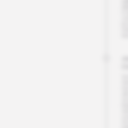
cu
ch
Il 
c’e
br
Pet
Nui
Jo
D
Vou
Sa
mer
vil
Vou
Re
Sa
co
XVI