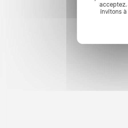
voyage ave
acceptez. 
invitons 
Pour inviter le voyage dans vos lectur
nos idées d’évasion et nos actualités.