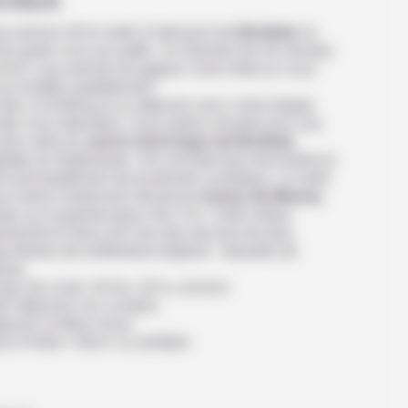
ichkek
s arrivez tôt le matin à l’aéroport de
Bichkek
où
re guide vous accueille. Un transfert de 30 minutes
viron vous permet de gagner votre hôtel où vous
s installez paisiblement.
idi, un briefing et un déjeuner avec notre équipe
cale vous attendent. Vous partez ensuite pour une
rte visite du
centre historique de Bichkek
,
itale du Kirghizistan. Son architecture étonnante lui
nt principalement de la période soviétique. La visite
us mène notamment devant la
statue de Manas
,
uée sur la grande place Ala-Too. Cette statue
résente le héros de l’une des œuvres les plus
ortantes de la littérature kirghize : l’épopée de
nas.
mps de route: 40 km, 30 m. environ
tit-déjeuner non compris.
euner et dîner inclus.
t à l’hôtel « Rich» ou similaire