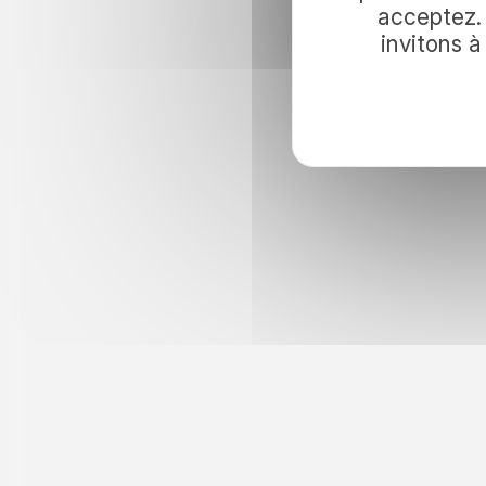
voyage ave
acceptez. 
invitons 
Pour inviter le voyage dans vos lectur
nos idées d’évasion et nos actualités.