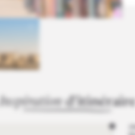
Insp
iration
d’itinér
air
Jo