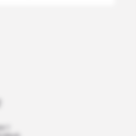
e
ur 1