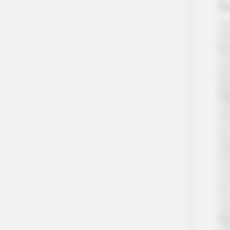
K
Vou
un
jus
Plu
pou
pa
ai
Og
co
eau
Le 
do
ar
ro
ce 
cr
les
vou
Vou
Su
com