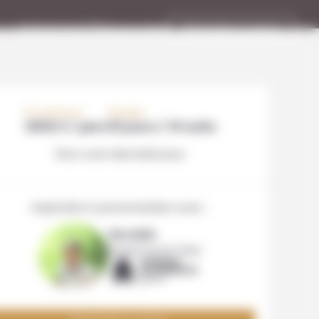
Espace client
Demander un devis
01 53 10 21 97
a communauté byNativ est à
e écoute du lundi au vendredi
10h à 18h pour vous mettre en
ation avec l’agence locale de
votre choix.
À PARTIR DE
DURÉE
3850 € / pers
15 jours / 14 nuits
Hors vols internationaux
Inspiration à personnaliser avec :
Nuriddin
Expert local chez