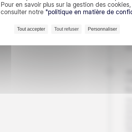
c nous
pe
Pour en savoir plus sur la gestion des cookies
les
à consulter notre
"politique en matière de confid
au
À v
es quotidiennes : recevez
dan
Tout accepter
Tout refuser
Personnaliser
Te
En vous inscrivant, vo
Te
Pe
Nui
Jo
C
K
Vo
ex
ra
be
pr
Al