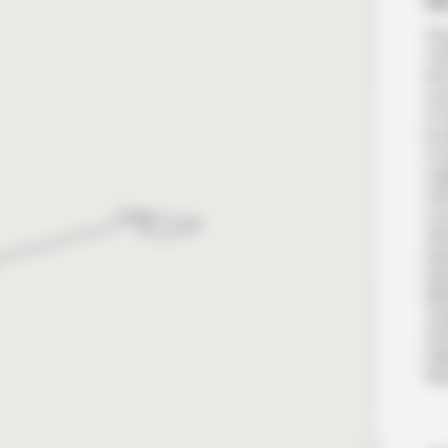
B
Vou
vot
en
vou
À m
lo
cou
cap
vie
vo
sit
rep
imp
Ma
Te
Pe
Déj
Nui