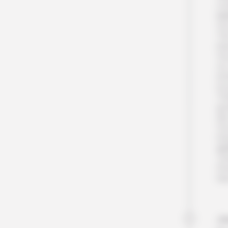
con
na
Vo
Ti
im
Vou
où
en
mo
Tri
goû
de
Vou
tra
au
Te
Pe
Nu
Jo