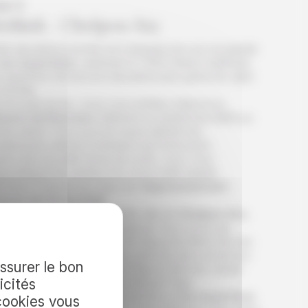
ur 2
ichkek - Cholpon Ata
tte deuxième journée est marquée par une escapade
lac Issyk Koul
, culminant à 1 600 mètres d’altitude.
superficie fait de lui le deuxième plus grand lac alpin
 monde.
 la route du lac, vous vous arrêtez d’abord au
naret de Bourana
, bâtiment exceptionnel édifié au
ème siècle. Vous pouvez aussi admirer les
breuses statues funéraires qui l’entourent.
rès une nouvelle heure de route, vous vous
ourdissez les jambes lors d’une belle balade
nviron 2 heures au cœur de l’
impressionnant
nyon de Konorchek
.
s atteignez ensuite la petite ville de
Cholpon Ata
,
 vous visitez le Musée Régional. Vous avez par
leurs l’occasion de découvrir l’époustouflant site des
troglyphes de Cholpon Ata, dont les plus anciennes
assurer le bon
vures rupestres datent de l’Âge du Bronze, tandis
icités
e les plus récentes sont du Moyen-Âge.
fin d’après-midi voit votre arrivée au
lac Issyk Koul
,
cookies vous