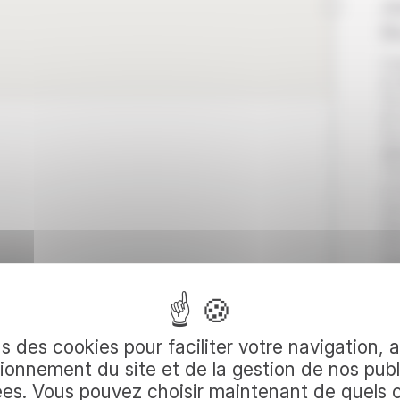
Jo
B
Ce
au
Sa 
du
Sur
mi
11
nom
Ap
dég
d’e
ca
Vou
où
votre
ail
pé
s des cookies pour faciliter votre navigation, 
gra
ionnement du site et de la gestion de nos publ
qu
La 
ées. Vous pouvez choisir maintenant de quels 