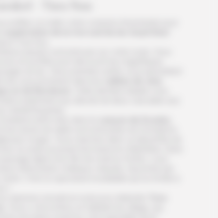
arakol - Tura Suu
s enfilez ce matin votre costume d’aventurier pour
e
exploration de la rive sud du lac Issyk Koul
qu’à Tura Suu.
sieurs pauses sont prévues sur votre route. Vous
vez en profiter pour découvrir les magnifiques
ysages du lac. Deux premiers arrêts vous permettent
nsi de vous promener dans les
vallées de Jety
uz et de Barskoon
. Cette dernière balade vous
nduit notamment aux abords de deux cascades aux
x rafraîchissantes.
troisième arrêt a lieu dans le
canyon de Scazka
,
nt les dunes de sable sont entourées de formations
gileuses rouges. Vous marchez dans ce labyrinthe de
ches où seuls poussent les buissons d’éphédra. Dans
paysage digne d’un film de science-fiction, vous
oisez d’étonnants châteaux naturels, façonnés par
 vents. C’est un spectacle inoubliable qui se révèle à
s !
s reprenez ensuite la route pour atteindre
Tura
u
. Vous y rencontrez un habitant du village, qui,
me ses pères avant lui, s’est spécialisé de la