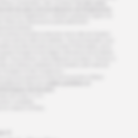
ifères centenaires, elle constitue l’
un des sites
turels les plus extraordinaires du Kirghizistan
.
us pouvez également y admirer quelques sapins du
en Shan aux dimensions particulièrement
pressionnantes.
s prenez ensuite la direction de la ville de Karakol
 vous arrivez dans la matinée. Une promenade vous
traîne à la découverte du musée Przhevalsky, de la
squée Dungan et de l’église orthodoxe de la Sainte-
nité. Vous prenez votre déjeuner sur place. Pensez à
ter au fameux ashlamfu de Karakol, plat national
s Dungans et des Ouïghours !
s pouvez passer le reste de la journée à flâner
nquillement dans les
ruelles paisibles et
thentiques de Karakol
.
mps de route: 3-4 h
nsion complète.
it en maison d’hôtes.
ur 4