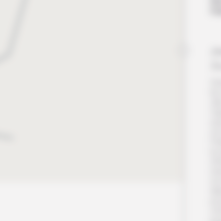
Nui
Pet
Jo
Jo
Grâ
les
vil
Vi
exp
à 
Par
la 
d’A
mém
à l
déj
po
cô
ju