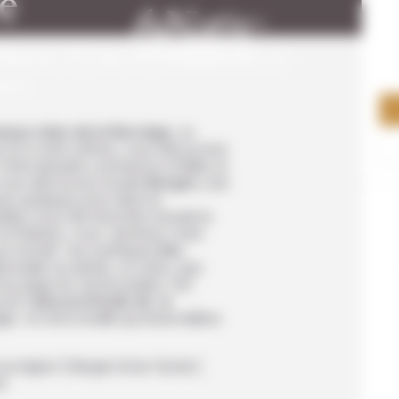
e
Afrique du Sud
Argentine
Bhoutan
Açores
Egypte
Australie
le
Dans les îles
logique
Cap Vert
Belize
Cambodge
Albanie
Jordanie
Nouvelle-Zélande
liberté d'Oslo à Trondheim en
L
votr
ten
Kenya
Bolivie
Chine
Bulgarie
Maroc
Polynésie
de 
es
Plage et
rel
attus
détente
on des fjords et les Lofoten en voiture
La Réunion
Brésil
Corée du Sud
Croatie
Oman
eaux sites de la Norvège
, ce
re et à votre rythme, vous découvrez
Madagascar
Canada
Himalaya
Écosse
Votre épopée commence à
Oslo
, la
ement
Croisières
vous découvrez la jolie
Bergen
, une
Namibie
Chili
Inde
Espagne
ser quelques jours dans la
dtrip vous fait remonter ensuite le
Sénégal
Colombie
Indonésie
Grèce
ol intérieur, vous terminez votre
Nature et
au monde : les mythiques
aventure
îles
Tanzanie
Costa Rica
Japon
Groenland
onnelle sur pilotis, un rorbu, que
au large du cercle polaire. Cet
Cuba
Laos
Iles Canaries
ir l’
âme profonde de la
Voyage de
ables
ie. Un rêve éveillé qui émerveillera
noces
Equateur
Mongolie
Irlande
Etats-Unis
Népal
Islande
sa région | Bergen & les Fjords |
et
d
Road trip
ns
Guatemala
Ouzbékistan
Italie