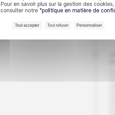
c nous
Pr
Pour en savoir plus sur la gestion des cookies
ava
à consulter notre
"politique en matière de confid
che
Tro
es quotidiennes : recevez
hu
Tout accepter
Tout refuser
Personnaliser
En vous inscrivant, vo
Nui
Pet
Jo
B
Ce
loc
co
rég
vo
Pui
off
de
vou