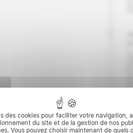
Nui
Pet
Jo
J
Vou
cap
gra
mul
Re
cl
ha
que
vil
votre
Pu
les
s des cookies pour faciliter votre navigation, 
dé
ionnement du site et de la gestion de nos publ
dé
ées. Vous pouvez choisir maintenant de quels 
jus