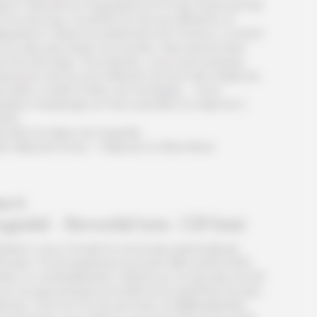
end ! Direction le Sognefjord, le roi des fjords qui fait
 km de long. Ou plutôt l’un de ses affluents, le
øyfjord. Classé au patrimoine de l’Unesco, ce fjord
 l’un des plus beaux au monde, mais aussi le plus
roit de Norvège. Par endroits, vous avez presque
mpression de pouvoir effleurer du bout des doigts les
scades coulant à flanc de montagne… Vous
oignez Kaupanger en ferry pendant un trajet de 2
ures.
t dans la région de Sogndal.
it-déjeuner inclus – Déjeuner et dîner libres
ur 6
ogndal - Bøverdal (env. 120 km)
parez-vous à fouler le sol du plus grand glacier
urope ! D’une épaisseur pouvant aller jusqu’à 600
res, le Jostedalsbreen s’étend sur un peu plus de 60
et occupe presque la moitié de la superficie du parc
ional. C’est sur l’un de ses bras, le Nigårsdsbreen,