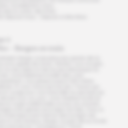
Opéra, mondialement connu.
t dans le centre-ville d’Oslo.
it-déjeuner inclus – Déjeuner et dîner libres
ur 3
lso - Bergen en train
tination Bergen, la deuxième plus grande ville du
s et la capitale des fjords ! Rendez-vous à la gare,
r l’un des trajets en train les plus pittoresques du
nde. Confortablement installé dans votre
mpartiment, vous grimpez jusqu’à 1200 mètres
ltitude. Et vous n’avez pas trop des 7 heures que
e le voyage pour vous émerveiller du spectacle qui
déroule sous vos yeux : le lac Krøderen bordé de
sons rouges traditionnelles en bois, les sommets
eigés et les glaciers de la région de Geilo, Finse, la
i-Antarctique avant d’arriver dans la région des
rds et votre terminus, Bergen, la seule ville au monde
tre entourée de 7 montagnes et 7 fjords.