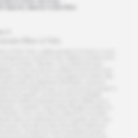
t dans le centre-ville d’Oslo.
it-déjeuner, déjeuner et dîner libres
ur 2
urnée libre à Oslo
ce à l’Oslo Pass, valable pendant 24 heures, à vous
 transports en commun et les meilleurs musées de la
le en accès libre ! Rendez-vous d’abord au parc
geland, où les œuvres du sculpteur homonyme sont
osées en plein air. Puis vous gagnez le centre-ville,
la découverte de bâtiments historiques comme le
lement et le Palais Royal, où vous pouvez assister à
relève de la garde. Au bord du fjord, la citadelle
kershus abrite notamment le musée militaire et un
orial. Le quartier voisin d’Aker Brygge se prête, lui,
a flânerie. Vous vous offrez d’abord un succulent
euner dans un restaurant face à la jetée, puis vous
ursuivez votre découverte de la ville moderne en
toyant les commerces et les immeubles luxueux
squ’au port de plaisance. Ne manquez surtout pas