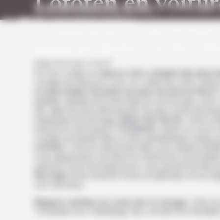
Lofoten en voitur
Panneau de gestion des cookies
La communauté
L’essentiel
Itinéraire
Budget
Conseils
Afrique
Nos services
En famil
Nos agences
Notre promesse
Notre engagement éco
Nos garanties
Amérique
Un autotour de 12 jours en toute 
passant par Bergen et les îles Lofo
Asie
Hors d
Afrique du Sud
sentiers b
Votre itinéraire en bref
Accueil
Nos agences
Norvège
Oslo la régi
Cap Vert
Europe
Si vous voulez un
aperçu très complet des plus b
Kenya
voyage est fait pour vous. Au volant de votre voitu
La Réunion
Monde Arabe
les
plus belles facettes du pays du Sud au Nord.
Madagascar
L’été autr
Namibie
paisible capitale de la Norvège au sud du pays, puis 
Sénégal
Océanie
des villes les plus pittoresques du pays avant de pas
Agences
Tanzanie
Notre promesse
magnifique et sauvage
région des fjords
. Votre roa
Nos inspirations
long de la côte jusqu’à
Trondheim
. Après un court v
Notre histoire
Safari
voyage en beauté dans un lieu paradisiaque unique 
Où nous trouver ?
Lofoten
. C’est en séjournant dans une cabane traditi
Espace client
vous apprécierez au mieux le charme de cet archipel 
autotour d’une douzaine jours vous permet de découvr
Incontourn
Demander un devis
Norvège
et de ressentir toute sa splendeur et sa mag
vos cinq sens.
Régions visitées au cours de ce voyage :
Oslo et 
Culture 
Notre newsletter
Trondheim & le Trøndelag | Iles Lofoten & le Nordlan
traditio