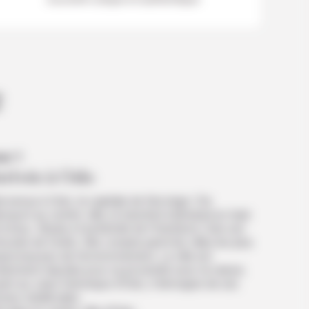
e
ur 1
rrivée à Oslo
nvenue à Oslo, la capitale de Norvège ! De
éroport au centre-ville, le transfert individuel en train
 inclus. Située à l’extrémité de l’Oslofjord, Oslo est
ourée de forêts. Elle compte parmi les villes les plus
pectueuses de l’environnement. La ville est
tamment réputée pour sa proximité avec la nature.
nt au cœur historique d’Oslo, il témoigne de ses
cines médiévales.