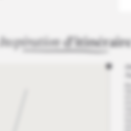
Mexique
Philippines
Madère
Combinés
Panama
Sri Lanka
Monténégro
Pérou
Thaïlande
Norvège
Insp
iration
d’itinér
air
Vietnam
Portugal
Roumanie
Jo
A
Bie
l’a
est
ent
res
no
Qua
ra