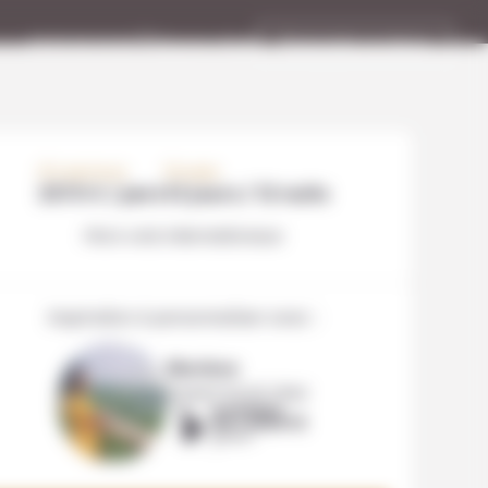
Espace client
Demander un devis
01 53 10 21 97
a communauté byNativ est à
e écoute du lundi au vendredi
10h à 18h pour vous mettre en
ation avec l’agence locale de
votre choix.
À PARTIR DE
DURÉE
2570 € / pers
13 jours / 12 nuits
Hors vols internationaux
Inspiration à personnaliser avec :
Marlène
Expert local chez