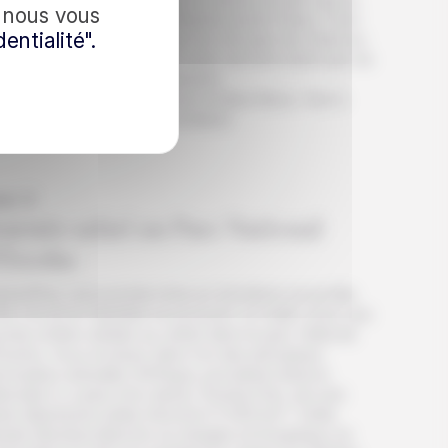
, nous vous
nne rendez-vous aux différents points d’eau. C’est
entialité".
s cette partie du parc que l’on a le plus de chances
rencontrer les rhinocéros noirs, les lions ainsi que de
tes concentrations d’éléphants.
it-déjeuner inclus. Déjeuner et diner libres. Nuit à
us acceptez notre politique de confidentialité.
kaukuejo rest camp (ou similaire).
S’inscrire
ur 3
ournée safari au Parc National
’Etosha
ourd’hui, une journée riche en émotions se profile.
re circuit en Namibie se poursuit, ce matin, pour une
rnée entière dédiée au safari dans le parc national
Etosha. Vous évoluez dans l’un des principaux
ctuaires animalier d’Afrique, proclamé réserve
ionale il y a plus d’un siècle. Etosha Pan, est une
te dépression plate d’environ 5 000 km². Cette
ande étendue blanche où mirages et troupeaux se