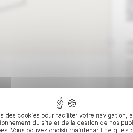
mar
en 
Rep
sim
Jo
O
Ap
de
fa
199
de 
ré
men
pr
votre
Vo
s des cookies pour faciliter votre navigation, 
inc
d’E
ionnement du site et de la gestion de nos publ
dan
ées. Vous pouvez choisir maintenant de quels 
mo