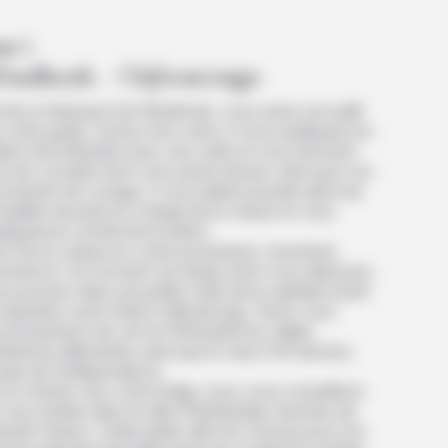
ur 1
indhoek – Otjiwarongo
ivés à l’aéroport de Windhoek, vous serez accueilli
 votre guide. Autour d’un verre, il vous expliquera en
ail votre itinéraire avec une carte et vous donnera
s les conseils dont vous aurez besoin, ainsi que vos
cuments de voyage. Il vous aidera ensuite dans les
malités de prise en charge de la voiture et vous
liquera le contrat de location.
 fois la voiture en votre possession, l’aventure
mmence ! En fonction du temps dont vous disposez,
s pourrez faire une petite visite de la capitale avant
rejoindre votre hôtel à Otjiwarongo. Nous vous
ommandons de voir la Christuskirche, église
hérienne allemande, ainsi que le vieux fort devenu
sée de l’indépendance.
 le chemin vers votre lodge, nous vous conseillons
vous arrêter dans la ville d’Okahandja, haut lieu de
istoire Herero. Cette petite ville est connue pour son