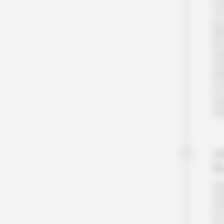
co
14
qui
élé
les
es
cha
all
le 
Un 
Pet
l’O
Jo
R
Au
tra
Ko
la 