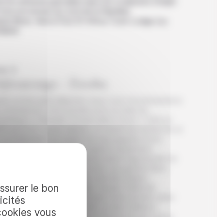
ché artisanal spécialisé dans les sculptures d’objet
bois provenant du nord de la Namibie.
as libres. Nuit à l’Out Of Africa Town Lodge (ou
ilaire)
ur 2
tjiwarongo – Etosha
rès un bon petit déjeuner, nous vous recommandons
 commencer votre journée avec la visite du
ntastique « Cheetah Conservation Fund ». Créé en
0 par le Dr. Laurie Marker, ce centre de recherche et
sensibilisation est dédié à la sauvegarde et à la
habilitation des guépards, espèce hautement
acée en Afrique. Vous aurez ainsi l’opportunité de
endre de superbes photos avec ces grands félins.
us ferez ensuite route vers une des étapes
assurer le bon
ontournables de la Namibie : le parc National
tosha. Vous pourrez effectuer votre premier safari
icités
s le parc en fin d’après-midi, un des meilleurs
cookies vous
ments pour observer toute la faune du parc qui se