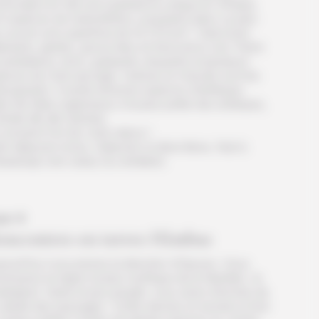
nfondent en fait une expérience unique en Afrique.
4 espèces de mammifères coexistent dans ce parc
 couvre une superficie de 22 270 km². Cela inclut
phants, girafes, gnous bleu et rhinocéros noir. Parmi
 prédateurs, lions, guépards, léopards et plusieurs
pèces de chat sauvage. Hyènes et chacals sont les
rognards. Il existe diverses espèces d’antilopes
ant de l’élan majestueux à la plus petite des antilopes,
timide dik-dik Damara.
moment fort de votre séjour !
it-déjeuner inclus. Déjeuner et diner libres. Nuit à
kaukuejo rest camp (ou similaire).
ur 4
encontres en terres Himbas
jourd’hui vous prenez la direction d’Opuwo. Vous
verserez la région la plus mythique de la Namibie : le
akaland. Vaste et peu peuplé, vous serez étonnés de
variété des paysages : forêts denses et savane à l’est