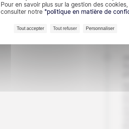
c nous
Pour en savoir plus sur la gestion des cookies
do
à consulter notre
"politique en matière de confid
dan
de 
for
es quotidiennes : recevez
Pet
Tout accepter
Tout refuser
Personnaliser
En vous inscrivant, vo
l’O
Jo
J
d
Auj
Vot
jou
d’
san
nat
vas
gr