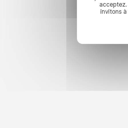
voyage ave
acceptez. 
invitons 
Pour inviter le voyage dans vos lectur
nos idées d’évasion et nos actualités.