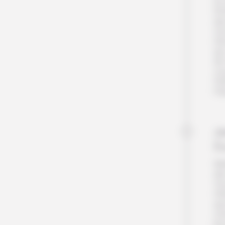
et 
N’
de
Vou
Dé
qui
de 
vo
Pet
l’O
Jo
E
Met
des
Vou
Hi
qu
s’e
les