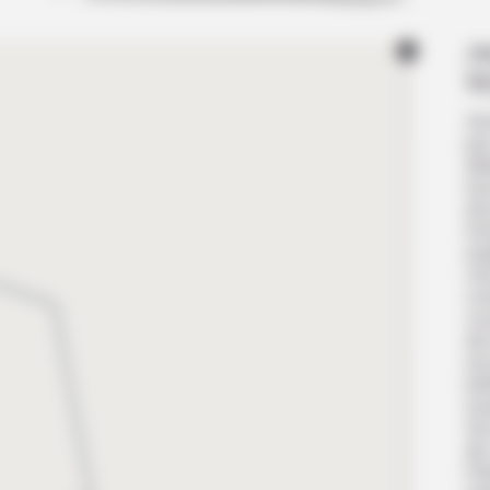
Jo
W
Arr
par
dét
tou
do
for
exp
Une
co
vou
de 
rec
lut
mu
Sur
de 
l’h