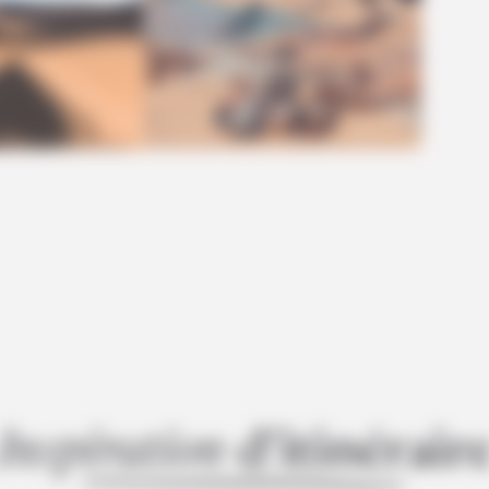
Insp
iration
d’itinér
air