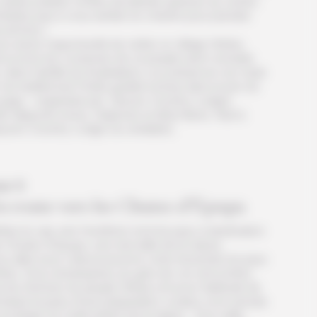
vastes prairies ornées de plantes grasses au centre.
hésitez pas à vous arrêter en chemin pour prendre
s photos !
s aurez l’opportunité de visiter un village Himba.
couvrez les coutumes de ce peuple semi-nomade
, dans l’aridité du Koakaland, a su préserver son style
vie traditionnel (Visite guidée incluse dans le prix du
yage – organisée par Opuwo Country Lodge).
it-déjeuner inclus. Déjeuner et diner libres. Nuit à
puwo Country Lodge (ou similaire).
ur 5
n route vers les Chutes d’Epupa
tez le cap vers l’extrême nord du pays à destination
 Chutes d’Epupa, une merveille de la nature.
s allez pour cela poursuivre votre traversée du pays
mba. Vous remarquerez au grès de vos rencontres
e les femmes du peuple Himba ont pour habitude de
nduire la peau d’une préparation couleur ocre sensée
 protéger du soleil ardent de la région. Si la veille,