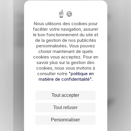
Continuez
Conseils d’amis pour votre séjour
votre voyage
Nous utilisons des cookies pour
à Madagascar :
faciliter votre navigation, assurer
Accès à l’hôtel Loharano :
avec nous
!
le bon fonctionnement du site et
Un transfert privatif en voiture sera organisé
de la gestion de nos publicités
pour vous jusqu’à l’hôtel.
personnalisées. Vous pouvez
choisir maintenant de quels
Pour inviter le voyage dans vos lectures
cookies vous acceptez. Pour en
quotidiennes : recevez nos idées d’évasion et
savoir plus sur la gestion des
nos actualités.
cookies, nous vous invitons à
consulter notre
"politique en
matière de confidentialité".
Tout accepter
Tout refuser
Personnaliser
En vous inscrivant, vous acceptez notre politique de