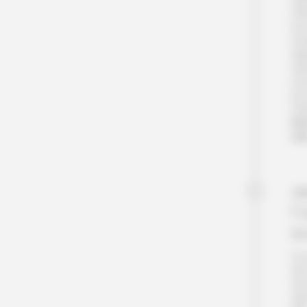
l’i
la 
ch
dép
Apr
une
la 
Pet
Nu
me
Jo
C
tr
Ce 
de 
éc
da