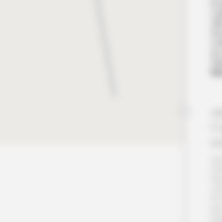
le 
Lag
vil
Rua
cha
du 
Déj
Nu
Jo
C
tr
Vou
Ant
fer
vo
En 
pa
pay