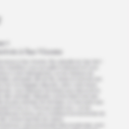
e
ur 1
rrivée à Sao Vicente
nvenue à Sao Vicente, l’île culturelle du Cap Vert !
re chauffeur vous accueille à l’aéroport et vous
ène à votre hébergement, sur les hauteurs de
delo, principale ville de l’île, située en bord de mer.
e fois vos bagages déposés, selon votre heure
rrivée, vous disposez de temps pour découvrir la
ie ville coloniale. Réputée comme étant l’une des
les les plus animées de l’archipel, ce n’est autre que
aria Evora, la « Diva aux pieds nus », et ses
lodieuses morna, qui a contribué à la renommée de
ville comme haut lieu de culture.
mmencez votre promenade dans la jolie baie, avec