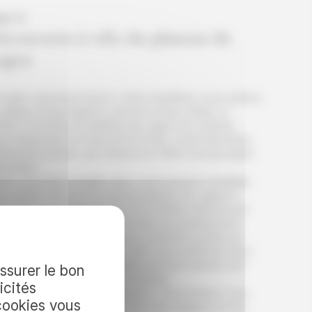
ur 3
écouverte à vélo du plateau de
agoa
 matin, de bonne heure, votre chauffeur vous amène
village d’Espongeiros, perché sur les crêtes, à
00m, à l’entrée du plateau de Lagoa. En chemin,
s empruntez la route de la Corde, route historique,
tièrement pavée, qui s’étend sur 36km de paysages
endides.
ès vous être installés dans votre pension familiale,
us partez découvrir le grand plateau de Lagoa à
. Vous vous trouvez ici à la frontière entre le sud
de, dont vous avez foulé la terre poussiéreuse la
lle, et le nord verdoyant, aux sommets pointus et
cheux. Votre randonnée à vélo vous amènera donc
ns des paysages improbables par leur beauté, leur
assurer le bon
ndeur et, surtout, leurs contrastes.
icités
ès cette belle journée sportive, vous rentrez vous
cookies vous
oser dans votre pension, à la vue magique sur les