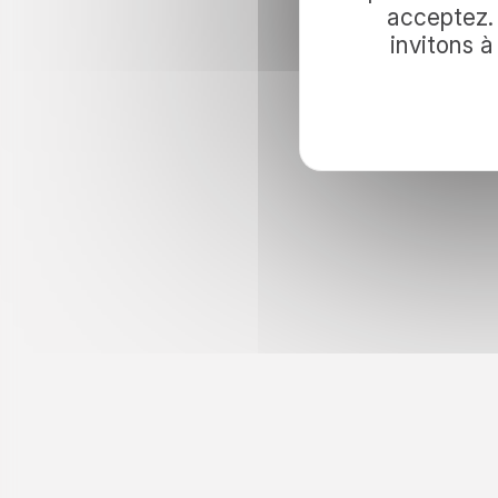
voyage ave
acceptez. 
invitons 
Pour inviter le voyage dans vos lectur
nos idées d’évasion et nos actualités.