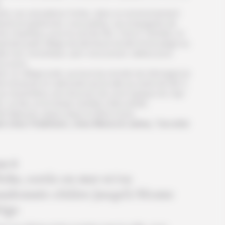
.
rès ces sensations fortes, dans un environnement
turel exceptionnel, vous partez, accompagnés de
re chauffeur, pour le sud de l’île. C’est à Tarrafal, un
rmant petit village de pêcheurs bordé d’une plage au
le noir volcanique, que vous posez valises pour
x jours.
s ce village isolé, au bout du monde (en témoigne la
te sinueuse et cabossée qui la relie au reste de l’île !),
us ressentirez une douceur de vivre typique du Cap-
t, un lieu où le temps semble s’être arrêté.
it déjeuner, pique nique et dîner inclus
it chez l’habitant, chez Maria & Jaime, Tarrafal
ur 6
che, sortie en mer et/ou
andonnée côtière jusqu’à Monte
rigo