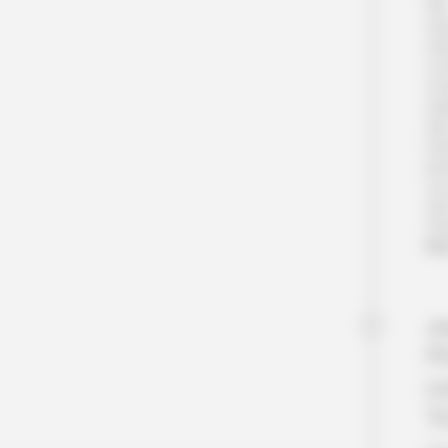
l’île
Ap
na
vot
cha
sab
deu
Dan
pis
vo
Ver
Pet
Nu
Jo
Pê
r
T