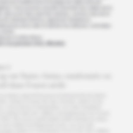
petit port traditionnel et la plage de sable doré de
hina. Vous pourrez ensuite remonter les ruelles de la
le, découvrir des marchés animés, comme celui de la
 de Libertad d’Africa, apprécier l’ambiance
leureuse de la ville et admirer les bâtisses coloniales
centre.
euner et dîner libres.
it à la pension Arla, Mindelo
ur 2
ap sur Santo Antao, randonnée ou
ail dans l’ouest aride
s partez aujourd’hui pour la fameuse île de Santo
ao, située à l’ouest de Sao Vicente. Après 1h de
ry, vous arrivez à destination, et votre chauffeur
us amène dans les vallées montagneuses de l’ouest.
effet, l’île a pour particularité d’être divisée en deux
r une chaîne montagneuse avec, au sud, des
sages arides et volcaniques et au nord, des vallées