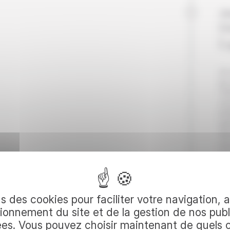
Jo
D
L
Ce
au 
13
vou
en
spl
Apr
vo
VTT
ari
vei
votre
ro
da
s des cookies pour faciliter votre navigation, 
gra
ionnement du site et de la gestion de nos publ
Apr
ées. Vous pouvez choisir maintenant de quels 
rep