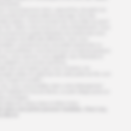
rdoyantes.
s vous proposons donc, aujourd’hui, de partir à la
ouverte de l’ouest aride et sauvage, hors des
tiers battus. C’est le moment de vous initier au sport
 Vert. Selon votre envie et votre entrainement, nous
us proposons quatre itinéraires de randonnée avec
 niveaux de difficulté différents. Que vous
uhaitiez commencer par une petite randonnée ou
 vous préfériez vous lancer pour un trail de plusieurs
res, nous saurons vous aiguiller vers l’itinéraire le
s adapté à vos envies sportives.
lle que soit l’option que vous choisirez, les
sages arides et vallonnés de cette partie de l’île vont
s couper le souffle !
soir, vous vous installez dans votre hébergement
z l’habitant à Cha de Morte, un petit village perdu en
eine montagne.
it déjeuner, pique nique et dîner inclus.
it dans une petite pension familiale, Chez Lizy,
a Morte