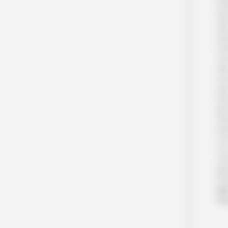
ve
Nou
déc
sen
Cap
vo
des
so
que
heu
plu
Que
pay
vou
Le 
che
pl
Pet
Nu
Ch