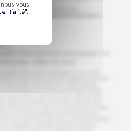
mmets environnants.
, nous vous
it déjeuner, pique nique et dîner inclus.
entialité".
it en pension familiale à la Casa Espongeiro,
pongeiros
us acceptez notre politique de confidentialité.
S’inscrire
ur 4
ando-vous en terres inconnues : la
erdoyante vallée de Paul
us partez aujourd’hui d’Espongeiros avec votre
auffeur et poursuivez le chemin magique de la Corde.
us descendez d’abord dans le cratère boisé de
va, où eucalyptus et mimosas poussent à foison,
s basculez dans l’impressionnante vallée de Paul.
te vallée est réputée comme étant l’une des plus
tes de l’archipel, et, étant donc l’une des plus fertiles,
s flancs de ses montagnes ont été façonnés par
homme en nombreuses terrasses où poussent cannes
ucre, bananiers, goyaviers et autres douceurs.
lon vos envies, nous vous aiderons à choisir