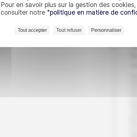
c nous
so
Pour en savoir plus sur la gestion des cookies
Pet
à consulter notre
"politique en matière de confid
Nu
Es
es quotidiennes : recevez
Tout accepter
Tout refuser
Personnaliser
En vous inscrivant, vo
Jo
R
v
Vo
ch
Vo
Co
pui
Cet
ver
le
l’
à s
Se