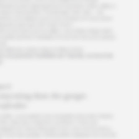
tinéraire le plus approprié pour traverser cette vallée à
nature foisonnante. Promenade, trek, trail… Les
emins sont idéaux pour tous niveaux et vous serez
aysés quel que soit votre choix !
ès avoir parcouru la vallée, vous faites étape dans
 petite pension familiale en bord de mer pour passer
nuit.
it déjeuner, pique nique et dîner inclus.
it à la pension familiale de Takrida, en bord de
r
ur 5
anyoning dans des gorges
opicales
matin, vous partez à la conquête d’une des rivières
l’île, mais pas n’importe comment ! C’est une
happée en canyoning que nous vous avons prévu,
ns l’une des gorges verdoyantes typiques du nord de