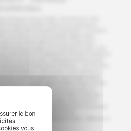
RASOV - PREJMER -
IGHISOARA
site de Brașov de bon matin ! Commencez votre
ade à pied au quartier Scheii où se regroupe la
eure partie des monuments historiques. Au fil de la
ite vous découvrez par exemple l’église Saint-
colas où se cache dans la cour le musée de la
mière école roumaine. En continuant la visite, vous
sez par la Porte d’Ecaterina de l’ancienne forteresse
Brasov, en forme d’arc, cette jolie porte est la plus
ienne porte d’entrée de la forteresse. Une fois tous
s secrets de Brasov découverts, vous reprenez la
te pour rejoindre Sighișoara. Sur le trajet arrêtez-
s à l’incontournable église fortifiée Prejmer inscrite
 patrimoine de l’UNESCO. Un second arrêt est
lement possible à Viscri et son église médiévale
chée sur les hauteurs du village, aussi classé à
UNESCO. Vous arrivez à Sighișoara en fin de journée
vous posez vos valises pour la nuit.
assurer le bon
t à SIGHISOARA- petit déjeuner inclus – déjeuner et
icités
er libres
cookies vous