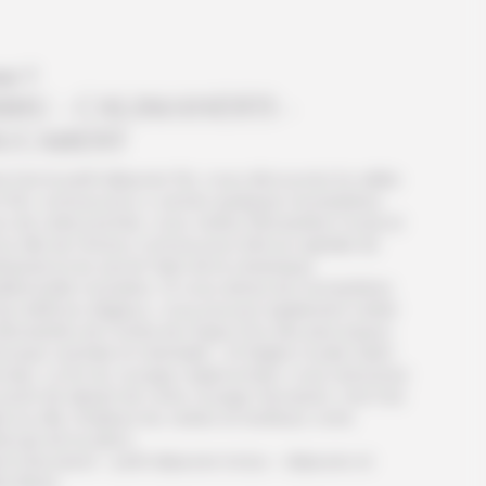
ur 7
IBIU - CALIMANESTI -
UCAREST
 fois le petit déjeuner fini, vous découvrez la vallée
 l’Olt, connue pour y cacher quelques monastères.
s de cette journée, vous visitez Monastère Cozia et
la ville de Horezu connue pour être la capitale de
rtisanat et du savoir-faire de la céramique
ditionnelle roumaine. Si vous aimez les monastères
les édifices religieux, vous pouvez également visiter
 Monastère de Curtea de Argeș (l’un des plus beaux
urope centrale et orientale), et l’église royale Saint
colas. La fin du voyage s’approchant, vous retournez
point de départ de votre voyage: Bucarest. Une fois
s la ville, finalisez les visites et restituez votre
icule de location.
t à Bucarest – petit déjeuner inclus – déjeuner et
er libres