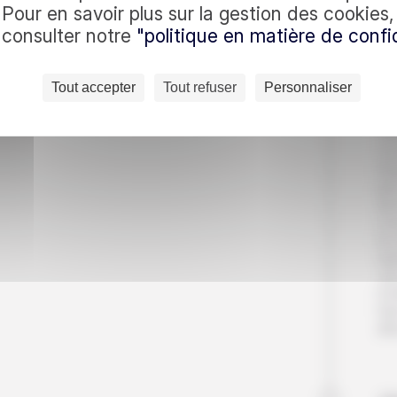
c nous
Pour en savoir plus sur la gestion des cookies
à consulter notre
"politique en matière de confid
Jo
es quotidiennes : recevez
S
J’accepte de recevoir 
Tout accepter
Tout refuser
Personnaliser
(Vous pouvez vous dé
confidentialité
)
N
Vis
voy
faç
par
de 
cou
la 
rej
au 
for
Nui
dîn