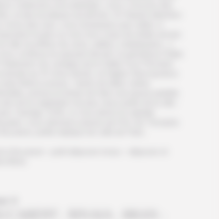
nuc (redevenu une auberge), vous y trouvez des
és, et des boutiques anciennes. En faisant attention
x noms des rues, vous remarquez que celles-ci
mportent toutes un nom d’un corps de métier ancien
la ville (souffleur de verre, selliers, matelassiers…).
 tour continue en passant devant le grandiose Palais
Parlement, les vestiges de la Vieille Cour Princière
nstruite au XV ème siècle), et l’église Stavropoleos
style Brâncovenesc. Après de telles visites
turelles, prenez le temps de faire une pause paisible
sein de la végétation du plus vieux jardin de la ville :
parc Cișmigiu. Enfin, si vous aimez la capitale
nçaise, vous adorerez passer par l’Arc de Triomphe
Bucarest, petite réplique de celle de Paris.
t à Bucarest – petit déjeuner inclus – déjeuner et
er libres
ur 3
UCAREST - SINAIA - BRAN -