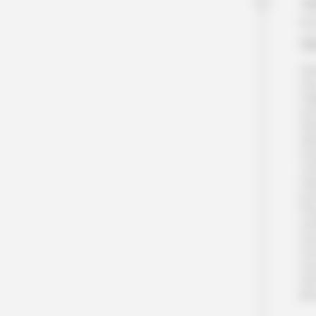
Jo
C
S
Apr
Clu
l’é
arc
Eti
Nat
Dam
vis
rég
jo
Pla
méd
tra
fon
l’a
Nui
lib