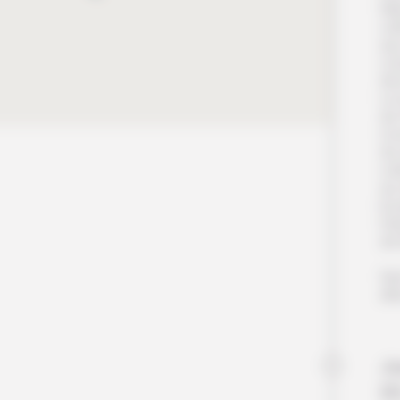
Ma
caf
au
co
de 
Le
du 
(co
du 
cul
au 
le 
fra
de 
Nui
dîn
Jo
B