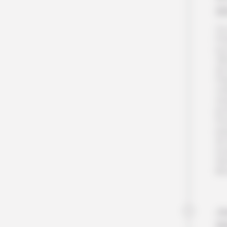
B
Ce 
l’h
pou
vil
de
Pel
ch
sû
pro
En
pas
de 
tou
Nui
lib
Jo