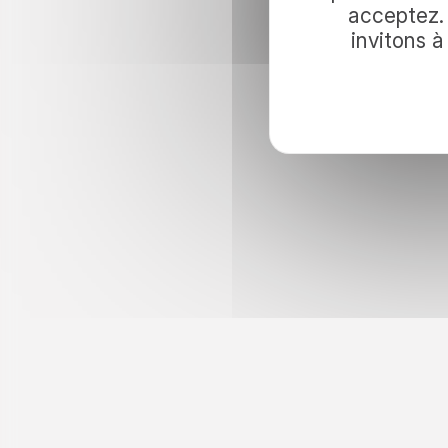
voyage ave
acceptez. 
invitons 
Pour inviter le voyage dans vos lectur
nos idées d’évasion et nos actualités.