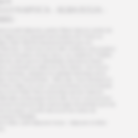
ur 6
LUJ-NAPOCA - ALBA IULIA -
IBIU
ès le petit déjeuner, partez flâner dans le centre de
j-Napoca en passant par la place de l’Union et
glise Saint-Michel impressionnante par son
hitecture. Votre tour de la ville continue vers la place
enne et la place Avram Iancu, en visitant le Théâtre
ional, ainsi que la Cathédrale orthodoxe Notre-
e construite au début du 20e Siècle. Une fois la
ite terminée, rejoignez la capitale historique de la
ion de la Transylvanie : Alba Iulia. Vous terminez la
urnée à Sibiu où vous vous promenez sur la Grande
ce et la Petite Place entourées par les maisons
iévales et baroques de la ville, et où vous pouvez
verser le joli pont des mensonges (le premier pont de
te du pays), et enfin découvrir les ruines de
ncienne Citadelle.
t à Sibiu- petit déjeuner inclus – déjeuner et dîner
res