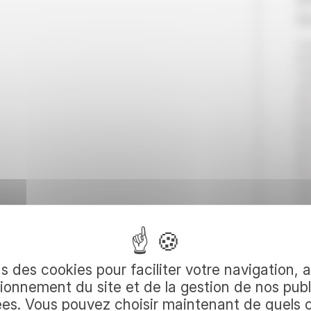
B
S
Vi
bal
maj
vis
Ni
pre
pas
de 
anc
le
rou
vou
au
éga
per
votre
l’
où 
s des cookies pour faciliter votre navigation, 
Nui
ionnement du site et de la gestion de nos publ
dîn
ées. Vous pouvez choisir maintenant de quels 