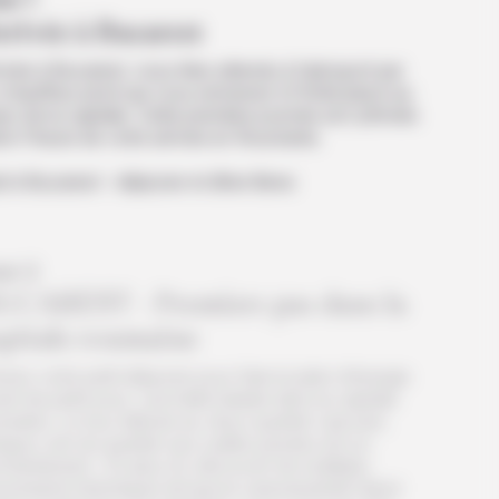
rrivée à Bucarest
ivée à Bucarest, vous êtes attendu à l’aéroport par
chauffeur privé qui vous emmener à l’hôtel placé au
r de la capitale. Cette première journée est rythmée
on l’heure de votre arrivée en Roumanie.
t à Bucarest – déjeuner et dîner libres
ur 2
UCAREST - Premiers pas dans la
apitale roumaine
nez votre petit déjeuner pour faire le plein d’énergie
nt de partir pour une belle balade dans la capitale
maine. Le tour débute au vieux quartier Lipscani,
que coin du quartier aux ruelles pavées est un
chantement. En plus d’y découvrir de multiples
uments historiques tel que le caravansérail Hanul