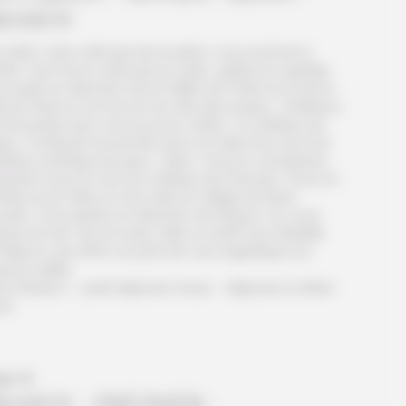
RASOV
matin votre véhicule de location vous est livré à
ôtel. Une fois le véhicule en main, quittez la capitale
r partir en direction de la Vallée de Prahova et de la
le de Sinai où se trouve l’un des plus beaux châteaux
 Roumanie que vous pouvez visiter : le château de
eș. Continuez la journée avec la visite d’un second
âteau mythique du pays : Bran. Vous le connaissez
rement sous le nom du château de Dracula ! Vous en
fitez pour faire un tour dans le village de Bran.
suite, vous partez en direction de Brașov où vous
sez la nuit. Sur la route, faite un arrêt à la citadelle
Râșnov qui offre un point de vue magnifique sur
te la vallée.
t à Brasov – petit déjeuner inclus – déjeuner et dîner
res
ur 4